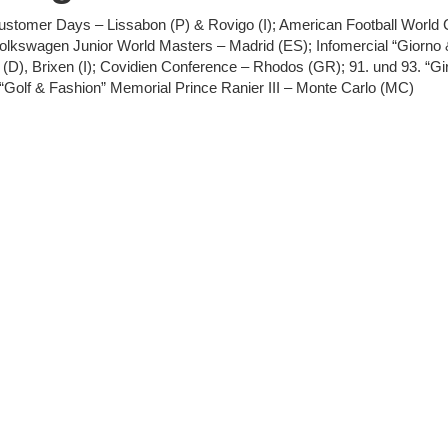
stomer Days – Lissabon (P) & Rovigo (I); American Football World 
 Volkswagen Junior World Masters – Madrid (ES); Infomercial “Giorno
D), Brixen (I); Covidien Conference – Rhodos (GR); 91. und 93. “Giro D
 “Golf & Fashion” Memorial Prince Ranier III – Monte Carlo (MC)