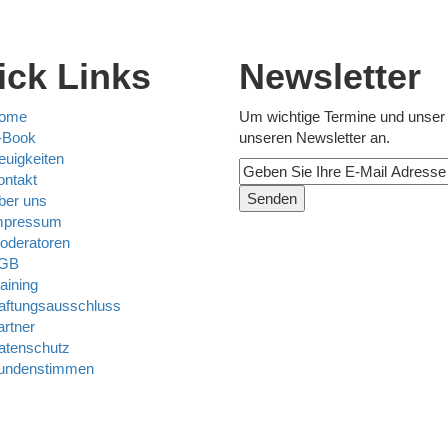
ick Links
Newsletter
ome
Um wichtige Termine und unser A
-Book
unseren Newsletter an.
euigkeiten
ontakt
Senden
ber uns
mpressum
oderatoren
GB
aining
aftungsausschluss
artner
atenschutz
undenstimmen