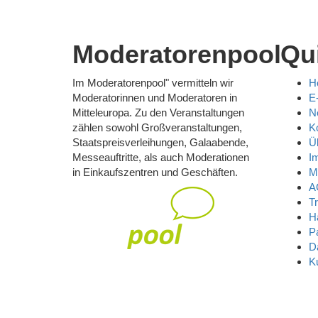
Moderatorenpool
Qu
Im Moderatorenpool" vermitteln wir
H
Moderatorinnen und Moderatoren in
E
Mitteleuropa. Zu den Veranstaltungen
N
zählen sowohl Großveranstaltungen,
K
Staatspreisverleihungen, Galaabende,
Ü
Messeauftritte, als auch Moderationen
I
in Einkaufszentren und Geschäften.
M
A
Tr
H
P
D
K